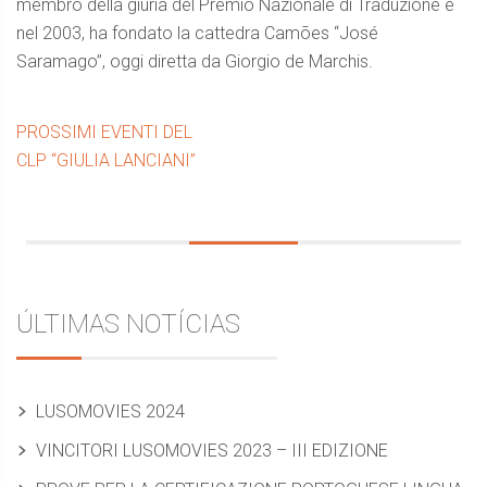
membro della giuria del Premio Nazionale di Traduzione e
nel 2003, ha fondato la cattedra Camões “José
Saramago”, oggi diretta da Giorgio de Marchis.
PROSSIMI EVENTI DEL
CLP “GIULIA LANCIANI”
Barra
ÚLTIMAS NOTÍCIAS
laterale
LUSOMOVIES 2024
VINCITORI LUSOMOVIES 2023 – III EDIZIONE