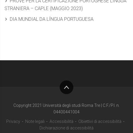
PROVE PER LA CERTIFICAZIONE PORTOGHESE LINGUA
STRANIERA – CAPLE (MAGGIO 2023)
DIA MUNDIAL DA LÍNGUA PORTUGUESA
Torna
su
Copyright 2021 Università degli studi Roma Tre | C.F./P.I. n.
04400441004
Privacy
Note legali
Accessibilità
Obiettivi di accessibilità
Dichiarazione di accessibilità